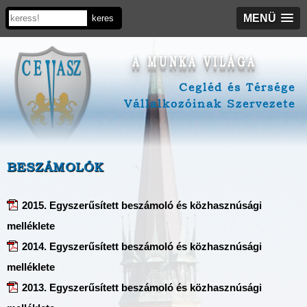
MENÜ
A MUNKA VILÁGA
Cegléd és Térsége
Vállalkozóinak Szervezete
BESZÁMOLÓK
2015. Egyszerűsített beszámoló és közhasznúsági
melléklete
2014. Egyszerűsített beszámoló és közhasznúsági
melléklete
2013. Egyszerűsített beszámoló és közhasznúsági