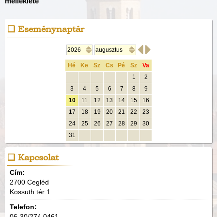
melléklete
Eseménynaptár


Hé
Ke
Sz
Cs
Pé
Sz
Va
1
2
3
4
5
6
7
8
9
10
11
12
13
14
15
16
17
18
19
20
21
22
23
24
25
26
27
28
29
30
31
Kapcsolat
Cím:
2700 Cegléd
Kossuth tér 1.
Telefon:
06-30/274 0461